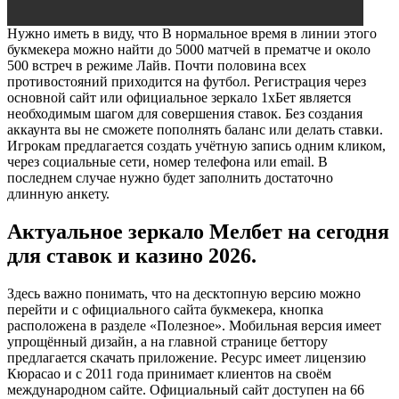
Нужно иметь в виду, что В нормальное время в линии этого
букмекера можно найти до 5000 матчей в прематче и около
500 встреч в режиме Лайв. Почти половина всех
противостояний приходится на футбол. Регистрация через
основной сайт или официальное зеркало 1xБет является
необходимым шагом для совершения ставок. Без создания
аккаунта вы не сможете пополнять баланс или делать ставки.
Игрокам предлагается создать учётную запись одним кликом,
через социальные сети, номер телефона или email. В
последнем случае нужно будет заполнить достаточно
длинную анкету.
Актуальное зеркало Мелбет на сегодня
для ставок и казино 2026.
Здесь важно понимать, что на десктопную версию можно
перейти и с официального сайта букмекера, кнопка
расположена в разделе «Полезное». Мобильная версия имеет
упрощённый дизайн, а на главной странице беттору
предлагается скачать приложение. Ресурс имеет лицензию
Кюрасао и с 2011 года принимает клиентов на своём
международном сайте. Официальный сайт доступен на 66