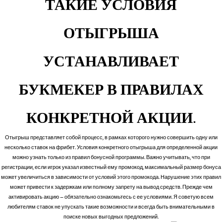
ТАКИЕ УСЛОВИЯ
ОТЫГРЫША
УСТАНАВЛИВАЕТ
БУКМЕКЕР В ПРАВИЛАХ
КОНКРЕТНОЙ АКЦИИ.
Отыгрыш представляет собой процесс, в рамках которого нужно совершить одну или
несколько ставок на фрибет. Условия конкретного отыгрыша для определенной акции
можно узнать только из правил бонусной программы. Важно учитывать, что при
регистрации, если игрок указал известный ему промокод, максимальный размер бонуса
может увеличиться в зависимости от условий этого промокода. Нарушение этих правил
может привести к задержкам или полному запрету на вывод средств. Прежде чем
активировать акцию — обязательно ознакомьтесь с ее условиями. Я советую всем
любителям ставок не упускать такие возможности и всегда быть внимательными в
поиске новых выгодных предложений.