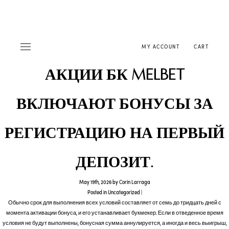
MY ACCOUNT
CART
АКЦИИ БК MELBET
ВКЛЮЧАЮТ БОНУСЫ ЗА
РЕГИСТРАЦИЮ НА ПЕРВЫЙ
ДЕПОЗИТ.
May 19th, 2026 by Corin Larraga
Posted in
Uncategorized
|
Обычно срок для выполнения всех условий составляет от семь до тридцать дней с
момента активации бонуса, и его устанавливает букмекер. Если в отведенное время
условия не будут выполнены, бонусная сумма аннулируется, а иногда и весь выигрыш,