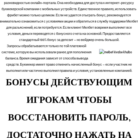
разновидностью онлайн-портала. Она необходима для доступа к интернет-ресурсу
букмекерской компании с мобильных устройств. Единственное правило, использовать
фрибет можно только целиком. Если не удается отыграть бонус, рекомендуется
внимательно ознакомиться с условиями акции и обратиться в службу поддержки Мелбет
для разъяснений, если потребуется. Если клиент Мелбет вовремя выполняет все
условия, деньги переводятся с бонусного счета на основной. Предоставляется
стандартный 100% бонус за депозит — но вейджер очень большой.
Запросы обрабатываются только по той платежной
системе, которую вы использовали ранее для пополнения
баланса. Время ожидания зависит от способа вывода
средств. Букмекер имеет право отменить начисленный бонус — если участник не
выполнил или частично выполнил правила и условия, установленные компанией.
БОНУСЫ ДЕЙСТВУЮЩИМ
ИГРОКАМ ЧТОБЫ
ВОССТАНОВИТЬ ПАРОЛЬ,
ДОСТАТОЧНО НАЖАТЬ НА