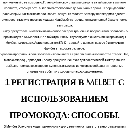
полученный с ее помощью. Планируйте свои ставки и следите за таймером в личном
кабинете, чтобы успеть выполнить требования до окончания срока. Теперь давайте
рассмотрим, как можно использовать бонусы в Мелбет.
Беттеру необходимо сделать
экспресс-ставку с тремя исходами. Кешбэк будет зачислен на основной баланс после
выигрыша.
Внизу представлены ответы на наиболее распространенные вопросы пользователей о
промокодах в БК Мелбет. На этой странице мы публикуем эксклюзивные промокоды
Мелбет, такие как и. Активировав код STV1K — сделайте депозит на 1000 ₽ и получите
фрибет в таком же размере.
Уровень программы пользователей повышается с увеличением количества ставок. Это,
в свою очередь, приводит к росту процента кэшбэка для посетителей. Беттер может
выбрать несколько экспресс-купонов, в каждом из которых собраны интересные
спортивные события с хорошими коэффициентами.
1 РЕГИСТРАЦИЯ В MELBET С
ИСПОЛЬЗОВАНИЕМ
ПРОМОКОДА: СПОСОБЫ.
В Мелбет бонусные коды применяются для увеличения приветственного пакета при