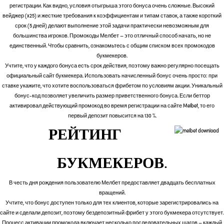
регистрации. Как видно, условия отыгрыша этого бонуса очень сложные. Высокий
вейджер (x25) и жесткие требования к коэффициентам и типам ставок, а также короткий
срок (5 дней) делают выполнение этой задачи практически невозможным для
большинства игроков. Промокоды Мелбет — это отличный способ начать, но не
единственный. Чтобы сравнить, ознакомьтесь с общим списком всех промокодов
букмекеров.
Учтите, что у каждого бонуса есть срок действия, поэтому важно регулярно посещать
официальный сайт букмекера. Использовать начисленный бонус очень просто: при
ставке укажите, что хотите воспользоваться фрибетом по условиям акции. Уникальный
бонус-код позволяет увеличить размер приветственного бонуса. Если беттор
активировал действующий промокод во время регистрации на сайте Melbet, то его
первый депозит повысится на 130 %.
РЕЙТИНГ
БУКМЕКЕРОВ.
В честь дня рождения пользователю Мелбет предоставляет двадцать бесплатных
вращений.
Учтите, что бонус доступен только для тех клиентов, которые зарегистрировались на
сайте и сделали депозит, поэтому бездепозитный фрибет у этого букмекера отсутствует.
Процесс активации промокода включает несколько последовательных шагов — каждый