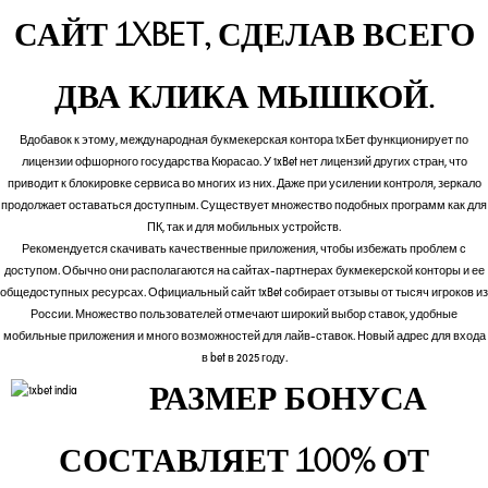
САЙТ 1XBET, СДЕЛАВ ВСЕГО
ДВА КЛИКА МЫШКОЙ.
Вдобавок к этому, международная букмекерская контора 1хБет функционирует по
лицензии офшорного государства Кюрасао. У 1xBet нет лицензий других стран, что
приводит к блокировке сервиса во многих из них. Даже при усилении контроля, зеркало
продолжает оставаться доступным. Существует множество подобных программ как для
ПК, так и для мобильных устройств.
Рекомендуется скачивать качественные приложения, чтобы избежать проблем с
доступом. Обычно они располагаются на сайтах-партнерах букмекерской конторы и ее
общедоступных ресурсах. Официальный сайт 1xBet собирает отзывы от тысяч игроков из
России. Множество пользователей отмечают широкий выбор ставок, удобные
мобильные приложения и много возможностей для лайв-ставок. Новый адрес для входа
в bet в 2025 году.
РАЗМЕР БОНУСА
СОСТАВЛЯЕТ 100% ОТ