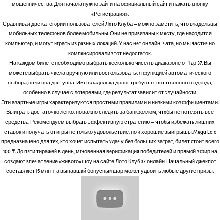
мошенничества. Для начала нужно зайти на официальный сайт и нажать кнопку
«Регистрация».
Сравнивая две категории пользователей Лото Клуба — можно заметить, что владельцы
мобильных телефонов более мобильны. Они не привязаны к месту, где находится
компьютер, и могут играть из разных локаций. У нас нет онлайн-чата, но мы частично
компенсировали этот недостаток.
На каждом билете необходимо выбрать несколько чисел в диапазоне от 1 до 37. Вы
можете выбрать числа вручную или воспользоваться функцией автоматического
выбора, если она доступна. Имя владельца денег требует ответственного подхода,
особенно в случае с лотереями, где результат зависит от случайности.
Эти азартные игры характеризуются простыми правилами и низкими коэффициентами.
Выиграть достаточно легко, но важно следить за банкроллом, чтобы не потерять все
средства. Рекомендуем выбрать эффективную стратегию — чтобы избежать лишних
ставок и получать от игры не только удовольствие, но и хорошие выигрышы. Mega Loto
предназначено для тех, кто хочет испытать удачу без больших затрат, билет стоит всего
100 ₸. До пяти тиражей в день, мгновенная верификация победителей и прямой эфир на
создают впечатление «живого» шоу на сайте Лото Клуб 37 онлайн. Начальный джекпот
составляет 15 млн ₸, а выпавший бонусный шар может удвоить любые другие призы.