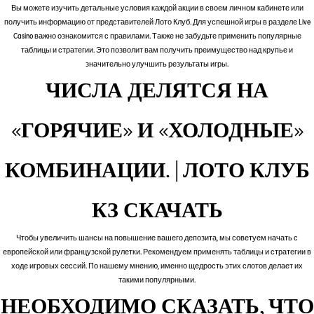
Вы можете изучить детальные условия каждой акции в своем личном кабинете или
получить информацию от представителей Лото Клуб. Для успешной игры в разделе Live
Casino важно ознакомится с правилами. Также не забудьте применить популярные
таблицы и стратегии. Это позволит вам получить преимущество над крупье и
значительно улучшить результаты игры.
ЧИСЛА ДЕЛЯТСЯ НА
«ГОРЯЧИЕ» И «ХОЛОДНЫЕ»
КОМБИНАЦИИ. | ЛОТО КЛУБ
КЗ СКАЧАТЬ
Чтобы увеличить шансы на повышение вашего депозита, мы советуем начать с
европейской или французской рулетки. Рекомендуем применять таблицы и стратегии в
ходе игровых сессий. По нашему мнению, именно щедрость этих слотов делает их
такими популярными.
НЕОБХОДИМО СКАЗАТЬ, ЧТО