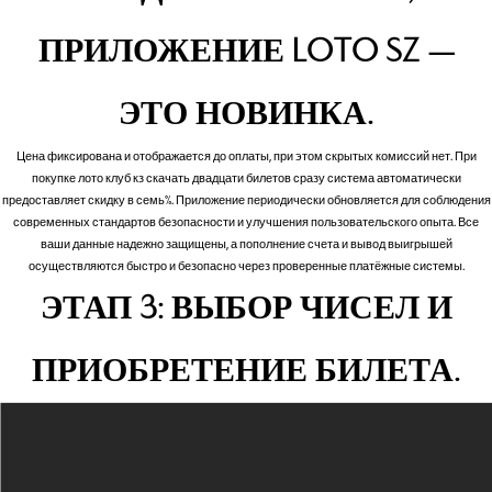
ПРИЛОЖЕНИЕ LOTO SZ —
ЭТО НОВИНКА.
Цена фиксирована и отображается до оплаты, при этом скрытых комиссий нет. При
покупке
лото клуб кз скачать
двадцати билетов сразу система автоматически
предоставляет скидку в семь%. Приложение периодически обновляется для соблюдения
современных стандартов безопасности и улучшения пользовательского опыта. Все
ваши данные надежно защищены, а пополнение счета и вывод выигрышей
осуществляются быстро и безопасно через проверенные платёжные системы.
ЭТАП 3: ВЫБОР ЧИСЕЛ И
ПРИОБРЕТЕНИЕ БИЛЕТА.