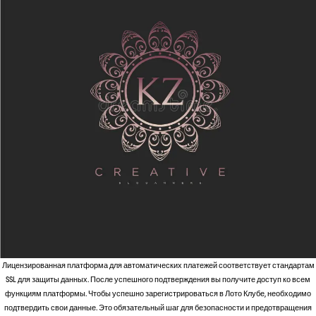
Лицензированная платформа для автоматических платежей соответствует стандартам
SSL для защиты данных. После успешного подтверждения вы получите доступ ко всем
функциям платформы. Чтобы успешно зарегистрироваться в Лото Клубе, необходимо
подтвердить свои данные. Это обязательный шаг для безопасности и предотвращения