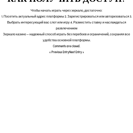
Чтобы начать играть через зеркало, достаточно:
1. Посетить актуальный адрес платформы 2. Зарегистрироваться или авторизоваться 3.
Выбрать интересующий вас слот или игру 4. Разместить ставку и наслаждаться
развлечением
Зеркало казино — надежный способ играть без перебоев и ограничений, сохраняя все
удобства основной платформы.
Comments are closed.
« Previous Entry
Next Entry »