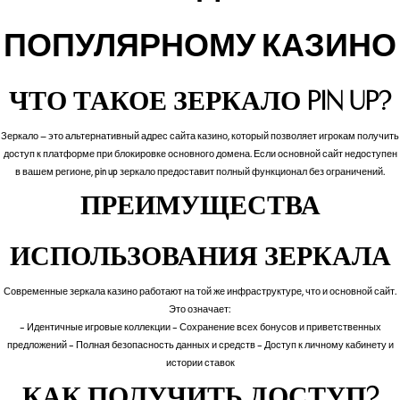
ПОПУЛЯРНОМУ КАЗИНО
ЧТО ТАКОЕ ЗЕРКАЛО PIN UP?
Зеркало — это альтернативный адрес сайта казино, который позволяет игрокам получить
доступ к платформе при блокировке основного домена. Если основной сайт недоступен
в вашем регионе,
pin up зеркало
предоставит полный функционал без ограничений.
ПРЕИМУЩЕСТВА
ИСПОЛЬЗОВАНИЯ ЗЕРКАЛА
Современные зеркала казино работают на той же инфраструктуре, что и основной сайт.
Это означает:
– Идентичные игровые коллекции – Сохранение всех бонусов и приветственных
предложений – Полная безопасность данных и средств – Доступ к личному кабинету и
истории ставок
КАК ПОЛУЧИТЬ ДОСТУП?