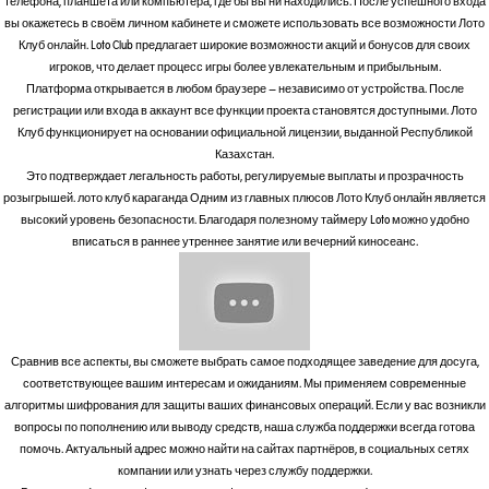
телефона, планшета или компьютера, где бы вы ни находились. После успешного входа
вы окажетесь в своём личном кабинете и сможете использовать все возможности Лото
Клуб онлайн. Loto Club предлагает широкие возможности акций и бонусов для своих
игроков, что делает процесс игры более увлекательным и прибыльным.
Платформа открывается в любом браузере — независимо от устройства. После
регистрации или входа в аккаунт все функции проекта становятся доступными. Лото
Клуб функционирует на основании официальной лицензии, выданной Республикой
Казахстан.
Это подтверждает легальность работы, регулируемые выплаты и прозрачность
розыгрышей.
лото клуб караганда
Одним из главных плюсов Лото Клуб онлайн является
высокий уровень безопасности. Благодаря полезному таймеру Loto можно удобно
вписаться в раннее утреннее занятие или вечерний киносеанс.
Сравнив все аспекты, вы сможете выбрать самое подходящее заведение для досуга,
соответствующее вашим интересам и ожиданиям. Мы применяем современные
алгоритмы шифрования для защиты ваших финансовых операций. Если у вас возникли
вопросы по пополнению или выводу средств, наша служба поддержки всегда готова
помочь. Актуальный адрес можно найти на сайтах партнёров, в социальных сетях
компании или узнать через службу поддержки.