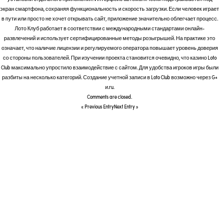
экран смартфона, сохраняя функциональность и скорость загрузки. Если человек играет
в пути или просто не хочет открывать сайт, приложение значительно облегчает процесс.
Лото Клуб работает в соответствии с международными стандартами онлайн-
развлечений и использует сертифицированные методы розыгрышей. На практике это
означает, что наличие лицензии и регулируемого оператора повышает уровень доверия
со стороны пользователей. При изучении проекта становится очевидно, что казино Loto
Club максимально упростило взаимодействие с сайтом. Для удобства игроков игры были
разбиты на несколько категорий. Создание учетной записи в Loto Club возможно через G+
и.ru.
Comments are closed.
« Previous Entry
Next Entry »