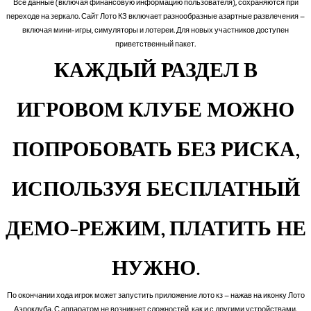
Все данные (включая финансовую информацию пользователя), сохраняются при
переходе на зеркало. Сайт Лото КЗ включает разнообразные азартные развлечения —
включая мини-игры, симуляторы и лотереи. Для новых участников доступен
приветственный пакет.
КАЖДЫЙ РАЗДЕЛ В
ИГРОВОМ КЛУБЕ МОЖНО
ПОПРОБОВАТЬ БЕЗ РИСКА,
ИСПОЛЬЗУЯ БЕСПЛАТНЫЙ
ДЕМО-РЕЖИМ, ПЛАТИТЬ НЕ
НУЖНО.
По окончании хода игрок может запустить приложение лото кз — нажав на иконку Лото
Аэроклуба. С аппаратом не возникнет сложностей, как и с другими устройствами.