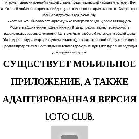
интернет-магазин лотерей в нашей стране, представляющий народные лотереи. Для
любителей мобильных приложений доступно полноценное приложение Loto Club, которое
можно загрузить из App Store и Play.
Участник Loto Club получает карточку 3×5 с номерами от 1 до 37, всего пятнадцать.
Форматы «Одна линия», «Две линии» и «35+два» предоставляют возможность
варьировать уровень сложности. Часть суммы от любого билета идет в общий фонд
(благодаря чему размер приза увеличивается), пока кто-то не соберёт нужные числа.
Средняя продолжительность игры составляет две-три минуты, что идеально подходит
для короткого отдыха.
СУЩЕСТВУЕТ МОБИЛЬНОЕ
ПРИЛОЖЕНИЕ, А ТАКЖЕ
АДАПТИРОВАННАЯ ВЕРСИЯ
LOTO CLUB.