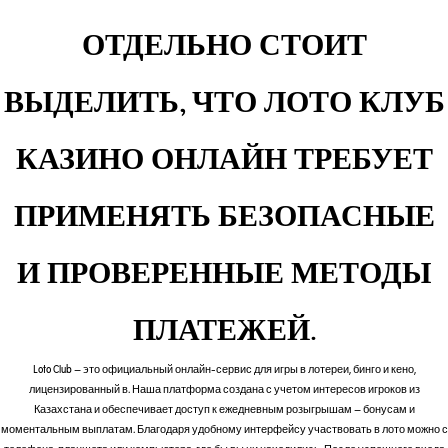
ОТДЕЛЬНО СТОИТ
ВЫДЕЛИТЬ, ЧТО ЛОТО КЛУБ
КАЗИНО ОНЛАЙН ТРЕБУЕТ
ПРИМЕНЯТЬ БЕЗОПАСНЫЕ
И ПРОВЕРЕННЫЕ МЕТОДЫ
ПЛАТЕЖЕЙ.
Loto Club — это официальный онлайн-сервис для игры в лотереи, бинго и кено,
лицензированный в. Наша платформа создана с учетом интересов игроков из
Казахстана и обеспечивает доступ к ежедневным розыгрышам — бонусам и
моментальным выплатам. Благодаря удобному интерфейсу участвовать в лото можно с