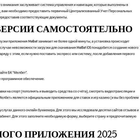
го внимания заслуживает система управления и навигации, которые выполнены в
bet, вам необходимо предоставить первичный Централизованный Учет Персональных
 предоставив соответствующие документы.
ВЕРСИИ САМОСТОЯТЕЛЬНО
рузки приложения Melbet занимает не более одной минуты, а установка происходит
 случае невозможности загрузки для скачивания MelBet iOS понадобится создание нового
Наряду с этим, если нужно поставить экспресс или систему, после добавления первого
айте БК “Мелбет”.
 программное обеспечение.
вки на спорт (пополнять и выводить средства со счёта), смотреть видеотрансляции и
Мелбет» является официальным приложением для ставок и игр казино (и вы без проблем
услугах данного онлайн букмекера. Для этого мы исследовали десятки сайтов отзывов и
кабинет. Для этого заполните необходимую форму, выберите страну и предпочитаемую
НОГО ПРИЛОЖЕНИЯ 2025