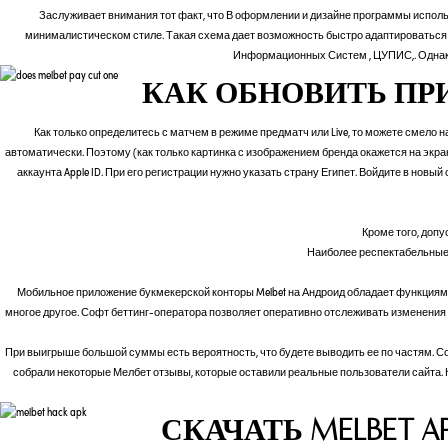
Заслуживает внимания тот факт, что В оформлении и дизайне программы исполь
минималистическом стиле. Такая схема дает возможность быстро адаптироваться 
Информационных Систем , ЦУПИС,. Однако
КАК ОБНОВИТЬ ПР
Как только определитесь с матчем в режиме предматч или Live, то можете смело 
автоматически. Поэтому (как только картинка с изображением бренда окажется на экран
аккаунта Apple ID. При его регистрации нужно указать страну Египет. Войдите в нов
Кроме того, допу
Наиболее респектабельные
Мобильное приложение букмекерской конторы Melbet на Андроид обладает функциями д
многое другое. Софт беттинг-оператора позволяет оперативно отслеживать изменения 
При выигрыше большой суммы есть вероятность, что будете выводить ее по частям. Сог
собрали некоторые Мелбет отзывы, которые оставили реальные пользователи сайта. 
СКАЧАТЬ MELBET 