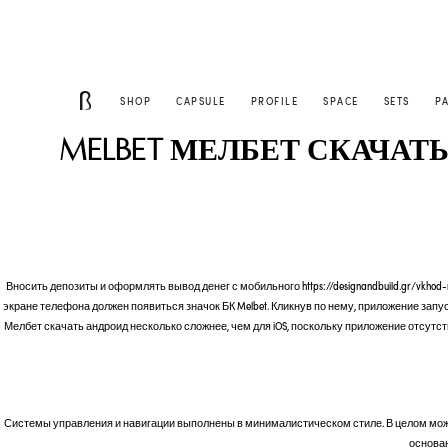
SHOP
CAPSULE
PROFILE
SPACE
SETS
P
MELBET МЕЛБЕТ СКАЧАТ
Вносить депозиты и оформлять вывод денег с мобильного
https://designandbuild.gr/vkhod
экране телефона должен появиться значок БК Melbet.
Кликнув по нему, приложение запу
Мелбет скачать андроид несколько сложнее, чем для iOS, поскольку приложение отсутств
Системы управления и навигации выполнены в минималистическом стиле. В целом можно
основан