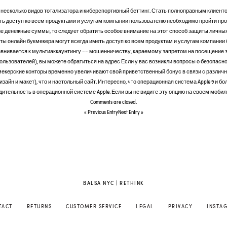
несколько видов тотализатора и киберспортивный беттинг. Стать полноправным клиенто
ть доступ ко всем продуктами и услугам компании пользователю необходимо пройти про
е денежные суммы, то следует обратить особое внимание на этот способ защиты личных
нты онлайн букмекера могут всегда иметь доступ ко всем продуктам и услугам компании
внивается к мультиаккаунтингу –– мошенничеству, караемому запретом на посещение 
льзователей), вы можете обратиться на адрес Если у вас возникли вопросы о безопасн
кмекерские конторы временно увеличивают свой приветственный бонус в связи с различ
йн и макет), что и настольный сайт. Интересно, что операционная система Apple 9 и более
тельность в операционной системе Apple. Если вы не видите эту опцию на своем моби
Comments are closed.
« Previous Entry
Next Entry »
BALSA NYC | RETHINK
TACT
RETURNS
CUSTOMER SERVICE
LEGAL
PRIVACY
INSTA