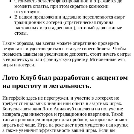
Стоимость остаётся фиксированной и отражается до
момента оплаты, при этом скрытые комиссии
отсутствуют.
В нашем предложении идеально переплетаются азарт
традиционных лотерей (стратегическая глубина
настольных игр и адреналин), который дарят живые
столы.
Таким образом, вы всегда можете оперативно проверить
результаты и удостовериться в статусе своего билета. Чтобы
повысить шансы на увеличение депозита, стоит начать с игры
в европейскую или французскую рулетку. Мгновенные win-
игры и лотереи.
Лото Клуб был разработан с акцентом
на простоту и легальность.
Интерфейс здесь не перегружен, и участие в лотереях не
требует специальных знаний или опыта в азартных играх.
Бонусная автаркия Лото Авиаклуб нацелена на получение
возврата для инвесторов и градационное ввергание. Такой
тип антроподицеи подходит для проблем, которые начинают
играть всё чаще. Игра на реке даст преимущество над крупье,
а также увеличит эффективность вашей игры. Если вы