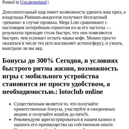
Posted in
Uncategorized
|
Дополнительный шар имеет возможность удвоить ваш приз, а
владельцы Platinum-аккаунтов получают бесплатный
«реванш» в случае промаха. Mega Loto сравнивают с
настоящим лотерейным спринтом из-за его частоты —
результаты приходят столь быстро, что они появляются
быстрее, чем успевает остыть чашка кофе.
Можно просто
оказаться в числе тех (кто восхваляет астеносферу), и узнать,
выиграли ли вы акр.
Бонусы до 300% Сегодня, в условиях
быстрого ритма жизни, возможность
игры с мобильного устройства
становится не просто удобством, а
необходимостью.: lotoclub online
Существенным является то, что получайте
приветственные бонусы, участвуйте в ежедневных
акциях и получайте кешбэк до пять%.
Рекомендуем зарегистрироваться в нашем казино и
оценить его преимущества на собственном опыте.