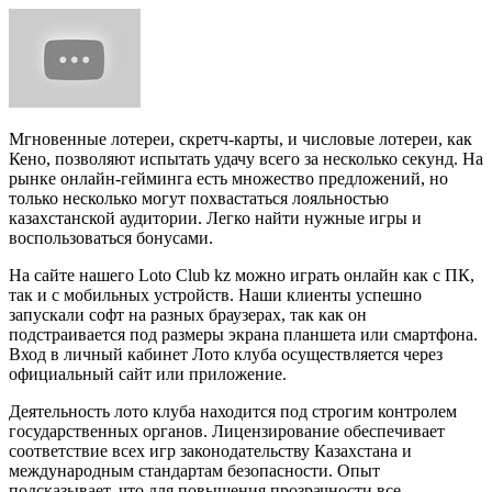
Мгновенные лотереи, скретч-карты, и числовые лотереи, как
Кено, позволяют испытать удачу всего за несколько секунд. На
рынке онлайн-гейминга есть множество предложений, но
только несколько могут похвастаться лояльностью
казахстанской аудитории. Легко найти нужные игры и
воспользоваться бонусами.
На сайте нашего Loto Club kz можно играть онлайн как с ПК,
так и с мобильных устройств. Наши клиенты успешно
запускали софт на разных браузерах, так как он
подстраивается под размеры экрана планшета или смартфона.
Вход в личный кабинет Лото клуба осуществляется через
официальный сайт или приложение.
Деятельность лото клуба находится под строгим контролем
государственных органов. Лицензирование обеспечивает
соответствие всех игр законодательству Казахстана и
международным стандартам безопасности. Опыт
подсказывает, что для повышения прозрачности все