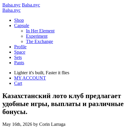
Balsa.nyc
Balsa.nyc
Balsa.nyc
Shop
Capsule
In Her Element
Experiment
The Exchange
Profile
Space
Sets
Pants
Lighter it's built, Faster it flies
MY ACCOUNT
Cart
Казахстанский лото клуб предлагает
удобные игры, выплаты и различные
бонусы.
May 16th, 2026 by Corin Larraga