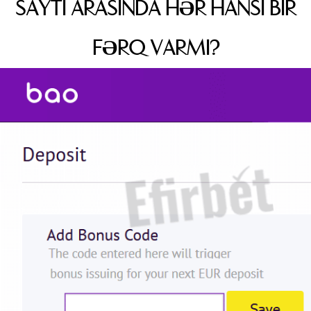
SAYTI ARASINDA HƏR HANSI BIR
FƏRQ VARMI?