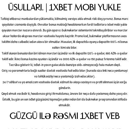
ÜSULLARI. | 1XBET MOBI YUKLE
Tətbiqi etibarsız mənbələrdən yükləməklə, köhnəlmiş versiya əldə etmək riski daşıyırsınız. Bonus mərc
qaydaları zamanla dəyişib.
Əvvəllər bonus məbləği hesablanarkən fərdi tədbirlərə
1xbet mobi yukle
qoyulan mərclər nəzərə alınırdı. Bu gün aparıcı bukmekerlər sistemlərini təkmilləşdiriblər və mərclər
əksər hallarda ekspress mərclər vasitəsilə həyata keçirilir. Promo kod, bukmeker platformasının əsas
təklifini daha cəlbedici edən əlavə bir stimuldur. Məsələn, ilk depozitdə oyunçu depozitin 100%-ni bonus
xalları kimi ala bilər.
Təklif olunan bonuslardan biri idman mərcləri üçündür və ilk depozitin 120%-ə qədər, 680 AZN-ə qədər
təklif edir. İkinci bonus kazino oyunları üçündür və 3000 AZN-ə qədər və 150 ​​pulsuz fırlanma təklif edir.
Təcrübə göstərir ki, 1xBet-in yaxın gələcəkdə lisenziya alıb-almayacağı hələ məlum deyil.
Giriş və parametrlərlə bağlı suallar dəstək vasitəsilə həll edilə bilər (burada sizə linki necə yeniləməyi
və təhlükəsizliyi necə yoxlamağı izah edəcəklər).
24/7 söhbət və ya email.com vasitəsilə dəstək xidməti ilə əlaqə saxlayın və profil silinməsi üçün sorğu
göndərin.
Qeyd etmək vacibdir ki, hesabınıza girişi itirməkdənsə, ünvanı bir neçə dəfə yoxlamaq daha yaxşıdır.
Üstəlik, bu gün ən son 1xBet güzgüsünü tapmağın yollarından biri də bukmeker proqramından istifadə
etməkdir.
GÜZGÜ ILƏ RƏSMI 1XBET VEB