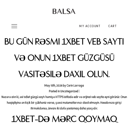
MY ACCOUNT
CART
BU GÜN RƏSMI 1XBET VEB SAYTI
VƏ ONUN 1XBET GÜZGÜSÜ
VASITƏSILƏ DAXIL OLUN.
May 15th, 2026 by Corin Larraga
Posted in
Uncategorized
|
Nəzərə alın ki, əsl 1xBet güzgü saytı həmişə HTTPS istifadə edir və orijinal veb saytla eyni görünür. Onun
həqiqiliyinə ən kiçik bir şübhəniz varsa, şəxsi məlumatlarınızı daxil etməyin. Hesabınıza girişi
itirməkdənsə, ünvanı iki dəfə yoxlamaq daha yaxşıdır.
1XBET-DƏ MƏRC QOYMAQ