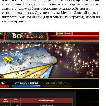
углу экрана. На этом этапе необходимо выбрать размер и тип
ставки, а также добавить дополнительные события для
создания экспресса. Другие бонусы Мелбет Данный формат
интересен как новичкам (так и опытным игрокам), добавляя
азарт в процесс.