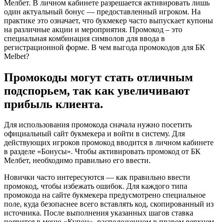
Мелбет. В личном кабинете разрешается активировать лишь
один актуальный бонус — предоставленный игроком. На
практике это означает, что букмекер часто выпускает купоны
на различные акции и мероприятия. Промокод – это
специальная комбинация символов для ввода в
регистрационной форме. В чем выгода промокодов для БК
Melbet?
Промокоды могут стать отличным
подспорьем, так как увеличивают
прибыль клиента.
Для использования промокода сначала нужно посетить
официальный сайт букмекера и войти в систему. Для
действующих игроков промокод вводится в личном кабинете
в разделе «Бонусы». Чтобы активировать промокод от БК
Мелбет, необходимо правильно его ввести.
Новички часто интересуются — как правильно ввести
промокод, чтобы избежать ошибок. Для каждого типа
промокода на сайте букмекера предусмотрено специальное
поле, куда безопаснее всего вставлять код, скопированный из
источника. После выполнения указанных шагов ставка
появится в меню «Купон», расположенном в правом верхнем