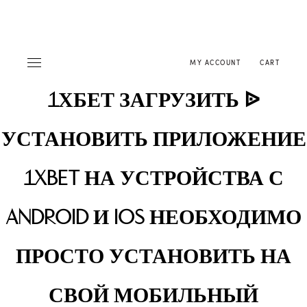
MY ACCOUNT
CART
1ХБЕТ ЗАГРУЗИТЬ ᐉ
УСТАНОВИТЬ ПРИЛОЖЕНИЕ
1XBET НА УСТРОЙСТВА С
ANDROID И IOS НЕОБХОДИМО
ПРОСТО УСТАНОВИТЬ НА
СВОЙ МОБИЛЬНЫЙ