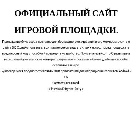
ОФИЦИАЛЬНЫЙ САЙТ
ИГРОВОЙ ПЛОЩАДКИ.
Приложение букмекера доступно для бесплатного скачивания и его можно загрузить с
сайта БК. Однако пользоваться ими не рекомендуется, так как софт может содержать
вредоносный код, способный повредить устройство. Примечательно, что С развитием
технологий букмекерские конторы предлагают игрокам все более удобные способы
оставаться в игре.
Букмекер 1хбет предлагает скачать 1xBet приложения для операционных систем Android и
iOS.
Comments are closed.
« Previous Entry
Next Entry »