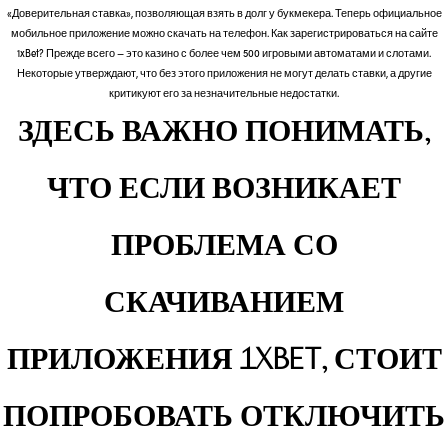
«Доверительная ставка», позволяющая взять в долг у букмекера. Теперь официальное
мобильное приложение можно скачать на телефон. Как зарегистрироваться на сайте
1xBet? Прежде всего — это казино с более чем 500 игровыми автоматами и слотами.
Некоторые утверждают, что без этого приложения не могут делать ставки, а другие
критикуют его за незначительные недостатки.
ЗДЕСЬ ВАЖНО ПОНИМАТЬ,
ЧТО ЕСЛИ ВОЗНИКАЕТ
ПРОБЛЕМА СО
СКАЧИВАНИЕМ
ПРИЛОЖЕНИЯ 1XBET, СТОИТ
ПОПРОБОВАТЬ ОТКЛЮЧИТЬ