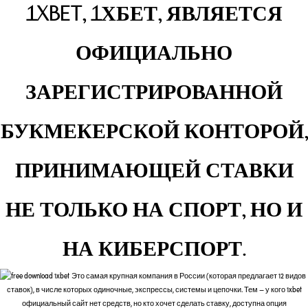
1XBET, 1ХБЕТ, ЯВЛЯЕТСЯ
ОФИЦИАЛЬНО
ЗАРЕГИСТРИРОВАННОЙ
БУКМЕКЕРСКОЙ КОНТОРОЙ,
ПРИНИМАЮЩЕЙ СТАВКИ
НЕ ТОЛЬКО НА СПОРТ, НО И
НА КИБЕРСПОРТ.
Это самая крупная компания в России (которая предлагает 12 видов
ставок), в числе которых одиночные, экспрессы, системы и цепочки. Тем — у кого
1xbet
официальный сайт
нет средств, но кто хочет сделать ставку, доступна опция