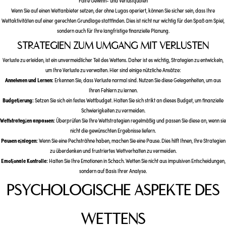
Faire Gewinn- und Verlustquoten
Wenn Sie auf einen Wettanbieter setzen, der ohne Lugas operiert, können Sie sicher sein, dass Ihre
Wettaktivitäten auf einer gerechten Grundlage stattfinden. Dies ist nicht nur wichtig für den Spaß am Spiel,
sondern auch für Ihre langfristige finanzielle Planung.
STRATEGIEN ZUM UMGANG MIT VERLUSTEN
Verluste zu erleiden, ist ein unvermeidlicher Teil des Wettens. Daher ist es wichtig, Strategien zu entwickeln,
um Ihre Verluste zu verwalten. Hier sind einige nützliche Ansätze:
Annehmen und Lernen:
Erkennen Sie, dass Verluste normal sind. Nutzen Sie diese Gelegenheiten, um aus
Ihren Fehlern zu lernen.
Budgetierung:
Setzen Sie sich ein festes Wettbudget. Halten Sie sich strikt an dieses Budget, um finanzielle
Schwierigkeiten zu vermeiden.
Wettstrategien anpassen:
Überprüfen Sie Ihre Wettstrategien regelmäßig und passen Sie diese an, wenn sie
nicht die gewünschten Ergebnisse liefern.
Pausen einlegen:
Wenn Sie eine Pechsträhne haben, machen Sie eine Pause. Dies hilft Ihnen, Ihre Strategien
zu überdenken und frustriertes Wettverhalten zu vermeiden.
Emotionale Kontrolle:
Halten Sie Ihre Emotionen in Schach. Wetten Sie nicht aus impulsiven Entscheidungen,
sondern auf Basis Ihrer Analyse.
PSYCHOLOGISCHE ASPEKTE DES
WETTENS