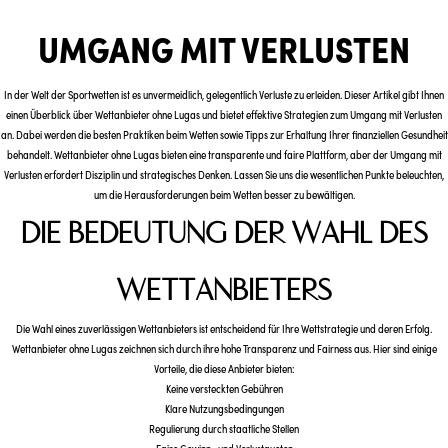
UMGANG MIT VERLUSTEN
In der Welt der Sportwetten ist es unvermeidlich, gelegentlich Verluste zu erleiden. Dieser Artikel gibt Ihnen
einen Überblick über Wettanbieter ohne Lugas und bietet effektive Strategien zum Umgang mit Verlusten
an. Dabei werden die besten Praktiken beim Wetten sowie Tipps zur Erhaltung Ihrer finanziellen Gesundheit
behandelt. Wettanbieter ohne Lugas bieten eine transparente und faire Plattform, aber der Umgang mit
Verlusten erfordert Disziplin und strategisches Denken. Lassen Sie uns die wesentlichen Punkte beleuchten,
um die Herausforderungen beim Wetten besser zu bewältigen.
DIE BEDEUTUNG DER WAHL DES
WETTANBIETERS
Die Wahl eines zuverlässigen Wettanbieters ist entscheidend für Ihre Wettstrategie und deren Erfolg.
Wettanbieter ohne Lugas zeichnen sich durch ihre hohe Transparenz und Fairness aus. Hier sind einige
Vorteile, die diese Anbieter bieten:
Keine versteckten Gebühren
Klare Nutzungsbedingungen
Regulierung durch staatliche Stellen