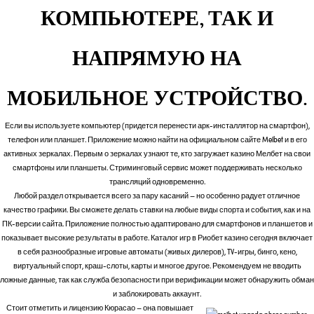
КОМПЬЮТЕРЕ, ТАК И
НАПРЯМУЮ НА
МОБИЛЬНОЕ УСТРОЙСТВО.
Если вы используете компьютер (придется перенести арк-инсталлятор на смартфон),
телефон или планшет. Приложение можно найти на официальном сайте Melbet и в его
активных зеркалах. Первым о зеркалах узнают те, кто загружает казино Мелбет на свои
смартфоны или планшеты. Стриминговый сервис может поддерживать несколько
трансляций одновременно.
Любой раздел открывается всего за пару касаний — но особенно радует отличное
качество графики. Вы сможете делать ставки на любые виды спорта и события, как и на
ПК-версии сайта. Приложение полностью адаптировано для смартфонов и планшетов и
показывает высокие результаты в работе. Каталог игр в Риобет казино сегодня включает
в себя разнообразные игровые автоматы (живых дилеров), TV-игры, бинго, кено,
виртуальный спорт, краш-слоты, карты и многое другое. Рекомендуем не вводить
ложные данные, так как служба безопасности при верификации может обнаружить обман
и заблокировать аккаунт.
Стоит отметить и лицензию Кюрасао — она повышает