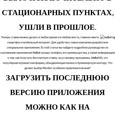
СТАЦИОНАРНЫХ ПУНКТАХ,
УШЛИ В ПРОШЛОЕ.
Теперь ставки можно делать в любое время и в любом месте, главное иметь
смартфон и мобильный интернет. Для удобства ставок компании разработали
специальное приложение. В этой статье вы найдете подробное руководство по
скачиванию приложения Melbet на ваш телефон, его преимущества, а также информацию
о том, как получить бесплатную ставку за установку программы. Melbet KG, это
популярная игровая платформа, объединяющая казино и букмекерскую контору. Что
делает выбор Мелбет особенно привлекательным?
ЗАГРУЗИТЬ ПОСЛЕДНЮЮ
ВЕРСИЮ ПРИЛОЖЕНИЯ
МОЖНО КАК НА