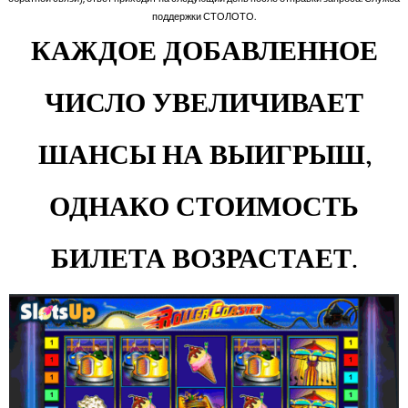
поддержки СТОЛОТО.
КАЖДОЕ ДОБАВЛЕННОЕ
ЧИСЛО УВЕЛИЧИВАЕТ
ШАНСЫ НА ВЫИГРЫШ,
ОДНАКО СТОИМОСТЬ
БИЛЕТА ВОЗРАСТАЕТ.