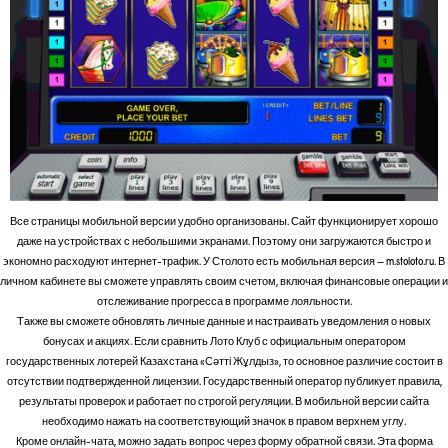
Все страницы мобильной версии удобно организованы. Сайт функционирует хорошо
даже на устройствах с небольшими экранами. Поэтому они загружаются быстро и
экономно расходуют интернет-трафик. У Столото есть мобильная версия — m.stoloto.ru. В
личном кабинете вы сможете управлять своим счетом, включая финансовые операции и
отслеживание прогресса в программе лояльности.
Также вы сможете обновлять личные данные и настраивать уведомления о новых
бонусах и акциях. Если сравнить Лото Клуб с официальным оператором
государственных лотерей Казахстана «Сәтті Жұлдыз», то основное различие состоит в
отсутствии подтвержденной лицензии. Государственный оператор публикует правила,
результаты проверок и работает по строгой регуляции. В мобильной версии сайта
необходимо нажать на соответствующий значок в правом верхнем углу.
Кроме онлайн-чата, можно задать вопрос через форму обратной связи. Эта форма