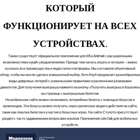
КОТОРЫЙ
ФУНКЦИОНИРУЕТ НА ВСЕХ
УСТРОЙСТВАХ.
Также существует официальное приложение для iOS и Android с расширенными
возможностями и push-уведомлениями. Прежде чем начать играть в лотерею — важно
осознать все преимущества и недостатки платформы. Мы составили объективный
обзор, чтобы вы могли сделать взвешенный выбор. Лото Клуб предлагает разнообразные
виды цифровых лотерей с уникальными правилами и различными размерами
джекпотов. Для получения выигрыша нажмите на кнопку «Получить выигрыш в Кошелек»
на странице с выигрышным билетом.
На мобильном сайте можно оплачивать лотерейные билеты с помощью бонусов и
промокодов. Эти бонусы можно получить через различные акции и действия на сайте,
такие как покупка билетов и участие в бонусных играх. На сайте Столото присутствует
раздел с часто задаваемыми вопросами игроков. Приложение Loto Club для мобильных
устройств.