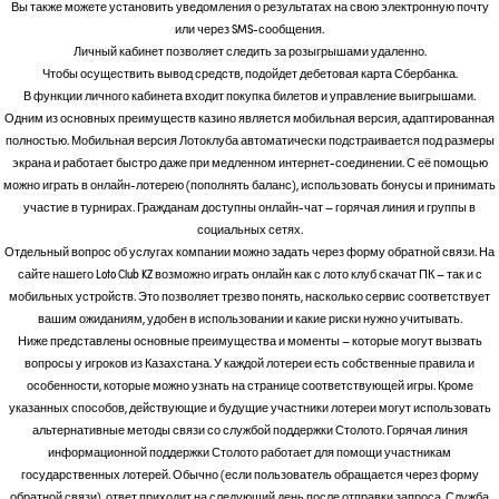
Вы также можете установить уведомления о результатах на свою электронную почту
или через SMS-сообщения.
Личный кабинет позволяет следить за розыгрышами удаленно.
Чтобы осуществить вывод средств, подойдет дебетовая карта Сбербанка.
В функции личного кабинета входит покупка билетов и управление выигрышами.
Одним из основных преимуществ казино является мобильная версия, адаптированная
полностью. Мобильная версия Лотоклуба автоматически подстраивается под размеры
экрана и работает быстро даже при медленном интернет-соединении. С её помощью
можно играть в онлайн-лотерею (пополнять баланс), использовать бонусы и принимать
участие в турнирах. Гражданам доступны онлайн-чат — горячая линия и группы в
социальных сетях.
Отдельный вопрос об услугах компании можно задать через форму обратной связи. На
сайте нашего Loto Club KZ возможно играть онлайн как с
лото клуб скачат
ПК — так и с
мобильных устройств. Это позволяет трезво понять, насколько сервис соответствует
вашим ожиданиям, удобен в использовании и какие риски нужно учитывать.
Ниже представлены основные преимущества и моменты — которые могут вызвать
вопросы у игроков из Казахстана. У каждой лотереи есть собственные правила и
особенности, которые можно узнать на странице соответствующей игры. Кроме
указанных способов, действующие и будущие участники лотереи могут использовать
альтернативные методы связи со службой поддержки Столото. Горячая линия
информационной поддержки Столото работает для помощи участникам
государственных лотерей. Обычно (если пользователь обращается через форму
обратной связи), ответ приходит на следующий день после отправки запроса. Служба